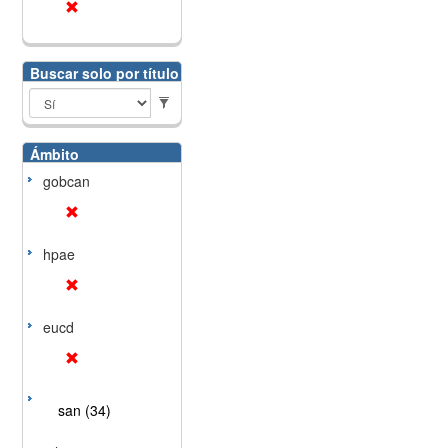
Buscar solo por título
Ámbito
gobcan
hpae
eucd
san (34)