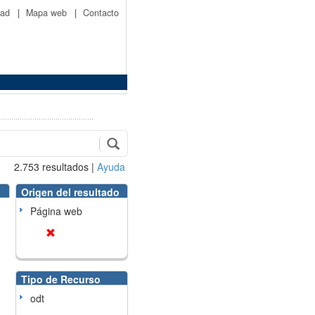
idad
|
Mapa web
|
Contacto
2.753
resultados
|
Ayuda
Origen del resultado
Página web
Tipo de Recurso
odt