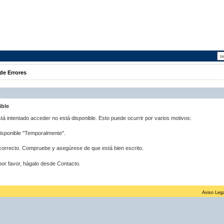
de Errores
ible
stá intentado acceder no está disponible. Esto puede ocurrir por varios motivos:
disponible "Temporalmente".
correcto. Compruebe y asegúrese de que está bien escrito.
por favor, hágalo desde Contacto.
Aviso Lega