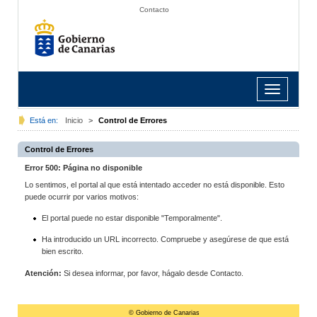
Contacto
Toggle
navigation
Está en:
Inicio
>
Control de Errores
Control de Errores
Error 500: Página no disponible
Lo sentimos, el portal al que está intentado acceder no está disponible. Esto
puede ocurrir por varios motivos:
El portal puede no estar disponible "Temporalmente".
Ha introducido un URL incorrecto. Compruebe y asegúrese de que está
bien escrito.
Atención:
Si desea informar, por favor, hágalo desde Contacto.
© Gobierno de Canarias