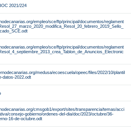
 BOC 2021/224
rnodecanarias.org/empleo/sce/ftp/principal/documentos/reglament
Resol_27_marzo_2020_modifica_Resol_20_febrero_2019_Sello_
ficado_SCE.odt
rnodecanarias.org/empleo/sce/ftp/principal/documentos/reglament
Resol_4_septiembre_2013_crea_Tablon_de_Anuncios_Electronic
rnodecanarias.org/medusa/ecoescuela/opeec/files/2022/10/plantil
e-datos-2022.odt
o
rnodecanarias.org/cmsgob1/export/sites/transparencia/temas/acci
tiva/consejo-gobierno/ordenes-del-dia/doc/2023/octubre/36-
erno-16-de-octubre.odt