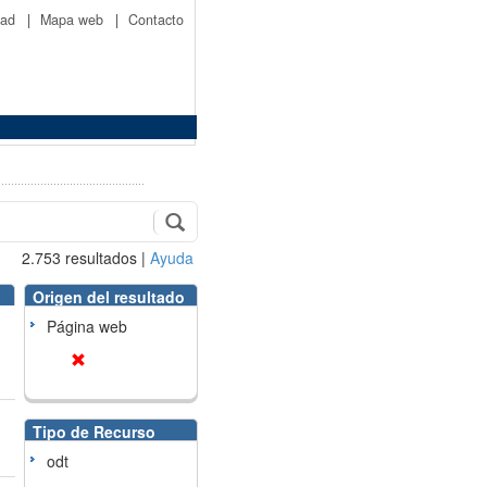
idad
|
Mapa web
|
Contacto
2.753
resultados
|
Ayuda
Origen del resultado
Página web
Tipo de Recurso
odt