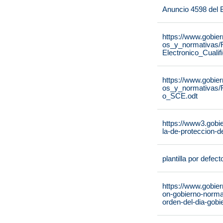
Anuncio 4598 del
https://www.gobie
os_y_normativas/
Electronico_Cuali
https://www.gobie
os_y_normativas/
o_SCE.odt
https://www3.gobie
la-de-proteccion-d
plantilla por defect
https://www.gobie
on-gobierno-norma
orden-del-dia-gobi