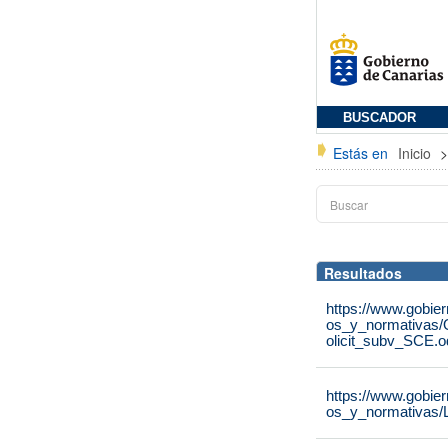
BUSCADOR
Estás en
Inicio
Resultados
https://www.gobie
os_y_normativas/
olicit_subv_SCE.o
https://www.gobie
os_y_normativas/