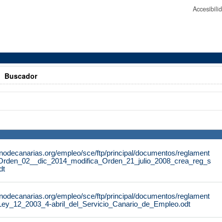
Accesibil
>
Buscador
rnodecanarias.org/empleo/sce/ftp/principal/documentos/reglament
Orden_02__dic_2014_modifica_Orden_21_julio_2008_crea_reg_s
dt
rnodecanarias.org/empleo/sce/ftp/principal/documentos/reglament
Ley_12_2003_4-abril_del_Servicio_Canario_de_Empleo.odt