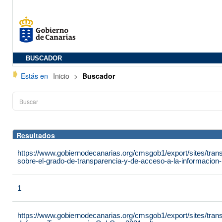
BUSCADOR
Estás en
Inicio
>
Buscador
Resultados
https://www.gobiernodecanarias.org/cmsgob1/export/sites/tran
sobre-el-grado-de-transparencia-y-de-acceso-a-la-informacion-p
1
https://www.gobiernodecanarias.org/cmsgob1/export/sites/tra