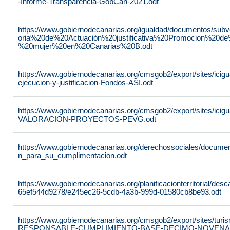
-Informe-Transparencia-GobCan-2021.odt
https://www.gobiernodecanarias.org/igualdad/documentos/su
oria%20de%20Actuación%20justificativa%20Promocion%20de
%20mujer%20en%20Canarias%20B.odt
https://www.gobiernodecanarias.org/cmsgob2/export/sites/ici
ejecucion-y-justificacion-Fondos-ASI.odt
https://www.gobiernodecanarias.org/cmsgob2/export/sites/ic
VALORACION-PROYECTOS-PEVG.odt
https://www.gobiernodecanarias.org/derechossociales/documen
n_para_su_cumplimentacion.odt
https://www.gobiernodecanarias.org/planificacionterritorial/de
65ef544d9278/e245ec26-5cdb-4a3b-999d-01580cb8be93.odt
https://www.gobiernodecanarias.org/cmsgob2/export/sites/t
RESPONSABLE-CUMPLIMIENTO-BASE-DECIMO-NOVENA-_