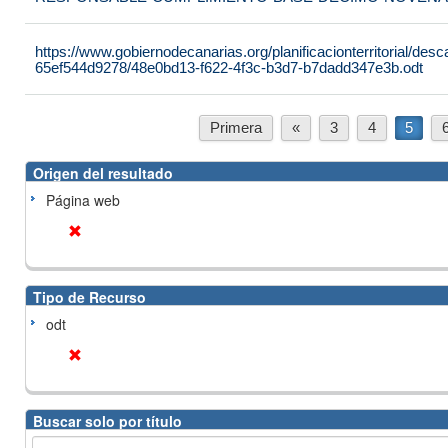
https://www.gobiernodecanarias.org/planificacionterritorial/de
65ef544d9278/48e0bd13-f622-4f3c-b3d7-b7dadd347e3b.odt
Primera
«
3
4
5
Origen del resultado
Página web
Tipo de Recurso
odt
Buscar solo por título