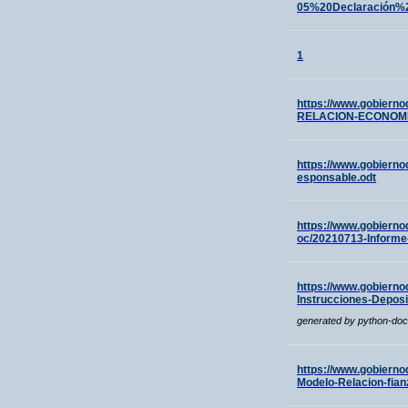
05%20Declaración%
1
https://www.gobiern
RELACION-ECONOMI
https://www.gobiern
esponsable.odt
https://www.gobierno
oc/20210713-Informe
https://www.gobierno
Instrucciones-Depos
generated by python-do
https://www.gobierno
Modelo-Relacion-fia