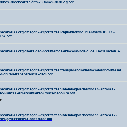
20no%20concertación%20Base%2020.2.g.odt
odecanarias.org/cmsgob2/export/sites/icigualdad/documentos/MODELO-
CA.odt
odecanarias.org/diversidad/documentos/enlaces/Modelo_de_Declaracion_R
decanarias.org/cmsgob1/export/sites/transparencia/destacados/informes/d
-GobCan-transparencia-2020.odt
decanarias.org/cmsgob2/export/sites/vivienda/galerias/docs/Fianzas/3.-
ito-Fianzas-Arrendamiento-Concertado-ICV.odt
cx
decanarias.org/cmsgob2/export/sites/vivienda/galerias/docs/Fianzas/3.2-
nzas-gestionadas-Concertado.odt