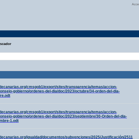
Acce
scador
decanarias.org/cmsgob1/export/sites/transparencia/temas/accion-
onsejo-gobierno/ordenes-del-dia/doc/2023/octubre/34-orden-del-dia-
re.odt
decanarias.org/cmsgob1/export/sites/transparencia/temas/accion-
onsejo-gobierno/ordenes-del-dia/doc/2023/septiembre/30-Orden-del-dia-
mbre-1.odt
decanarias.org/igualdad/documentos/subvenciones/2025/Justificación/2511