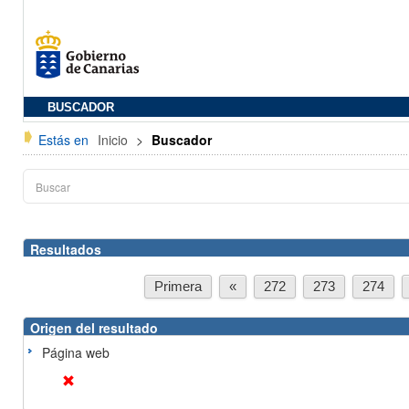
BUSCADOR
Estás en
Inicio
>
Buscador
Resultados
Primera
«
272
273
274
Origen del resultado
Página web