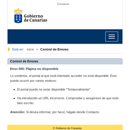
Contacto
Toggle
navigation
Está en:
Inicio
>
Control de Errores
Control de Errores
Error 500: Página no disponible
Lo sentimos, el portal al que está intentado acceder no está disponible. Esto
puede ocurrir por varios motivos:
El portal puede no estar disponible "Temporalmente".
Ha introducido un URL incorrecto. Compruebe y asegúrese de que está
bien escrito.
Atención:
Si desea informar, por favor, hágalo desde Contacto.
© Gobierno de Canarias