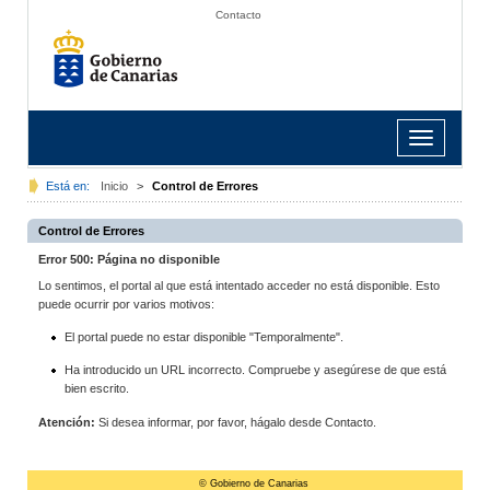
Contacto
Toggle
navigation
Está en:
Inicio
>
Control de Errores
Control de Errores
Error 500: Página no disponible
Lo sentimos, el portal al que está intentado acceder no está disponible. Esto
puede ocurrir por varios motivos:
El portal puede no estar disponible "Temporalmente".
Ha introducido un URL incorrecto. Compruebe y asegúrese de que está
bien escrito.
Atención:
Si desea informar, por favor, hágalo desde Contacto.
© Gobierno de Canarias