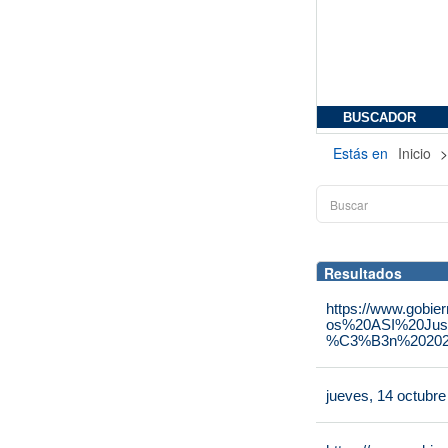
BUSCADOR
Estás en
Inicio
Resultados
https://www.gobie
os%20ASI%20Jus
%C3%B3n%202025
jueves, 14 octubr