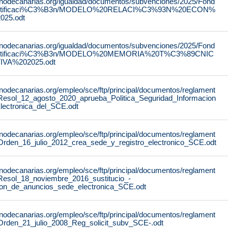
rnodecanarias.org/igualdad/documentos/subvenciones/2025/Fond
stificaci%C3%B3n/MODELO%20RELACI%C3%93N%20ECON%
25.odt
rnodecanarias.org/igualdad/documentos/subvenciones/2025/Fond
stificaci%C3%B3n/MODELO%20MEMORIA%20T%C3%89CNIC
IVA%202025.odt
rnodecanarias.org/empleo/sce/ftp/principal/documentos/reglament
Resol_12_agosto_2020_aprueba_Politica_Seguridad_Informacion
lectronica_del_SCE.odt
rnodecanarias.org/empleo/sce/ftp/principal/documentos/reglament
Orden_16_julio_2012_crea_sede_y_registro_electronico_SCE.odt
rnodecanarias.org/empleo/sce/ftp/principal/documentos/reglament
Resol_18_noviembre_2016_sustitucio_-
lon_de_anuncios_sede_electronica_SCE.odt
rnodecanarias.org/empleo/sce/ftp/principal/documentos/reglament
Orden_21_julio_2008_Reg_solicit_subv_SCE-.odt