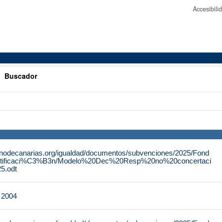
Accesibil
>
Buscador
rnodecanarias.org/igualdad/documentos/subvenciones/2025/Fond
tificaci%C3%B3n/Modelo%20Dec%20Resp%20no%20concertaci
.odt
e 2004