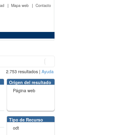
idad
|
Mapa web
|
Contacto
2.753
resultados
|
Ayuda
Origen del resultado
Página web
Tipo de Recurso
odt