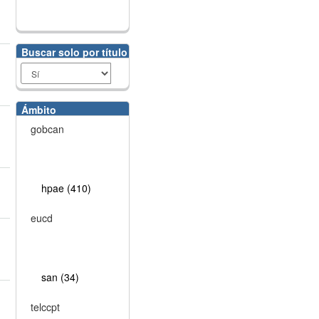
Buscar solo por título
Ámbito
gobcan
hpae (410)
eucd
san (34)
telccpt