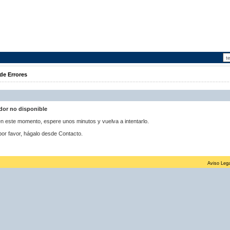
de Errores
idor no disponible
 en este momento, espere unos minutos y vuelva a intentarlo.
por favor, hágalo desde Contacto.
Aviso Lega