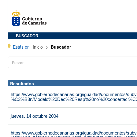
BUSCADOR
Estás en
Inicio
>
Buscador
Resultados
https://www.gobiernodecanarias.org/igualdad/documentos/su
%C3%B3n/Modelo%20Dec%20Resp%20no%20concertaci%C3
jueves, 14 octubre 2004
https://www.gobiernodecanarias.org/igualdad/documentos/su