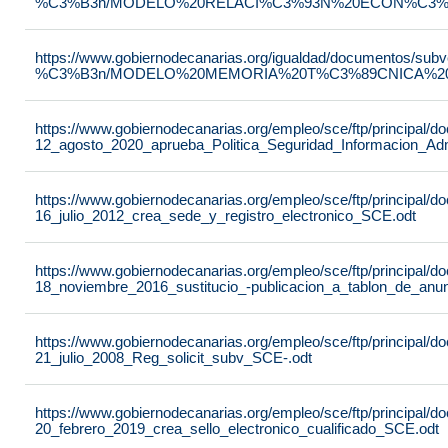
%C3%B3n/MODELO%20RELACI%C3%93N%20ECON%C3%93
https://www.gobiernodecanarias.org/igualdad/documentos/su
%C3%B3n/MODELO%20MEMORIA%20T%C3%89CNICA%20JU
https://www.gobiernodecanarias.org/empleo/sce/ftp/principal
12_agosto_2020_aprueba_Politica_Seguridad_Informacion_Adm
https://www.gobiernodecanarias.org/empleo/sce/ftp/principal
16_julio_2012_crea_sede_y_registro_electronico_SCE.odt
https://www.gobiernodecanarias.org/empleo/sce/ftp/principal
18_noviembre_2016_sustitucio_-publicacion_a_tablon_de_anu
https://www.gobiernodecanarias.org/empleo/sce/ftp/principal
21_julio_2008_Reg_solicit_subv_SCE-.odt
https://www.gobiernodecanarias.org/empleo/sce/ftp/principal
20_febrero_2019_crea_sello_electronico_cualificado_SCE.odt