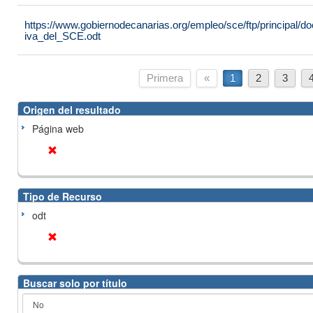
https://www.gobiernodecanarias.org/empleo/sce/ftp/principal
iva_del_SCE.odt
Primera
«
1
2
3
Origen del resultado
Página web
Tipo de Recurso
odt
Buscar solo por título