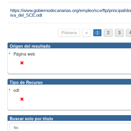
https://www.gobiernodecanarias.org/empleo/sce/ftp/principal
iva_del_SCE.odt
Primera
«
1
2
3
Origen del resultado
Página web
Tipo de Recurso
odt
Buscar solo por título