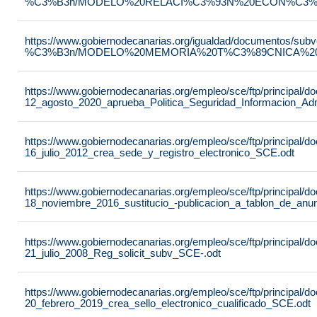
%C3%B3n/MODELO%20RELACI%C3%93N%20ECON%C3%93
https://www.gobiernodecanarias.org/igualdad/documentos/su
%C3%B3n/MODELO%20MEMORIA%20T%C3%89CNICA%20JU
https://www.gobiernodecanarias.org/empleo/sce/ftp/principal
12_agosto_2020_aprueba_Politica_Seguridad_Informacion_Adm
https://www.gobiernodecanarias.org/empleo/sce/ftp/principal
16_julio_2012_crea_sede_y_registro_electronico_SCE.odt
https://www.gobiernodecanarias.org/empleo/sce/ftp/principal
18_noviembre_2016_sustitucio_-publicacion_a_tablon_de_anu
https://www.gobiernodecanarias.org/empleo/sce/ftp/principal
21_julio_2008_Reg_solicit_subv_SCE-.odt
https://www.gobiernodecanarias.org/empleo/sce/ftp/principal
20_febrero_2019_crea_sello_electronico_cualificado_SCE.odt