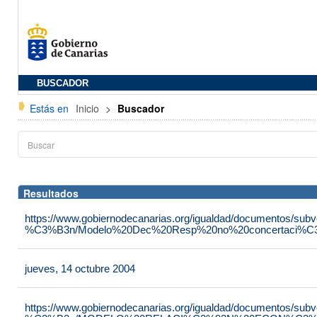
BUSCADOR
Estás en
Inicio
>
Buscador
Resultados
https://www.gobiernodecanarias.org/igualdad/documentos/su
%C3%B3n/Modelo%20Dec%20Resp%20no%20concertaci%C3
jueves, 14 octubre 2004
https://www.gobiernodecanarias.org/igualdad/documentos/su