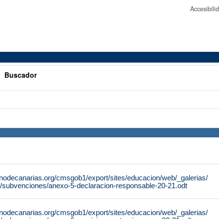
Accesibil
>
Buscador
rnodecanarias.org/cmsgob1/export/sites/educacion/web/_galerias/
/subvenciones/anexo-5-declaracion-responsable-20-21.odt
rnodecanarias.org/cmsgob1/export/sites/educacion/web/_galerias/