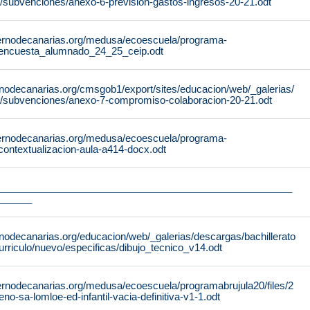
/subvenciones/anexo-6-prevision-gastos-ingresos-20-21.odt
ernodecanarias.org/medusa/ecoescuela/programa-
4/encuesta_alumnado_24_25_ceip.odt
rnodecanarias.org/cmsgob1/export/sites/educacion/web/_galerias/
/subvenciones/anexo-7-compromiso-colaboracion-20-21.odt
ernodecanarias.org/medusa/ecoescuela/programa-
/contextualizacion-aula-a414-docx.odt
_____________________________________________________
______
nodecanarias.org/educacion/web/_galerias/descargas/bachillerato
urriculo/nuevo/especificas/dibujo_tecnico_v14.odt
ernodecanarias.org/medusa/ecoescuela/programabrujula20/files/2
seno-sa-lomloe-ed-infantil-vacia-definitiva-v1-1.odt