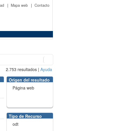
idad
|
Mapa web
|
Contacto
2.753
resultados
|
Ayuda
Origen del resultado
Página web
Tipo de Recurso
odt