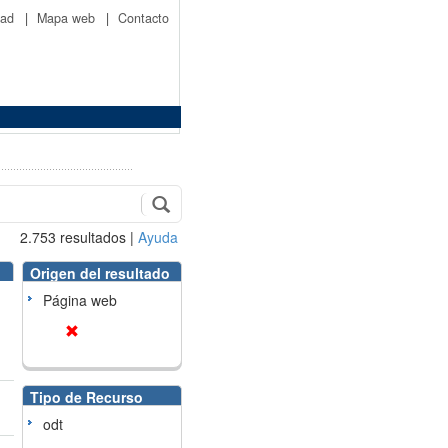
idad
|
Mapa web
|
Contacto
2.753
resultados
|
Ayuda
Origen del resultado
Página web
Tipo de Recurso
odt