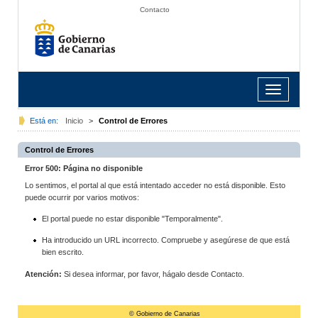
Contacto
Toggle
navigation
Está en:
Inicio
>
Control de Errores
Control de Errores
Error 500: Página no disponible
Lo sentimos, el portal al que está intentado acceder no está disponible. Esto
puede ocurrir por varios motivos:
El portal puede no estar disponible "Temporalmente".
Ha introducido un URL incorrecto. Compruebe y asegúrese de que está
bien escrito.
Atención:
Si desea informar, por favor, hágalo desde Contacto.
© Gobierno de Canarias