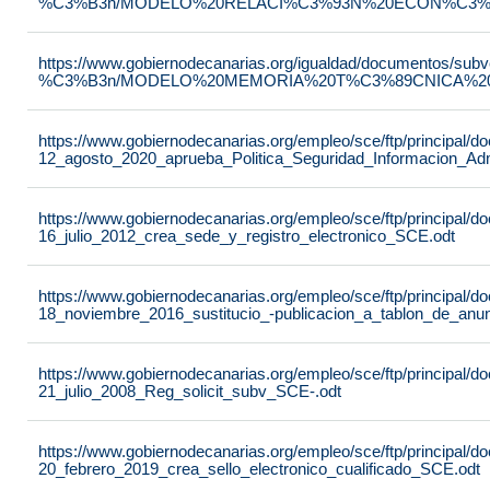
%C3%B3n/MODELO%20RELACI%C3%93N%20ECON%C3%93
https://www.gobiernodecanarias.org/igualdad/documentos/su
%C3%B3n/MODELO%20MEMORIA%20T%C3%89CNICA%20JU
https://www.gobiernodecanarias.org/empleo/sce/ftp/principal
12_agosto_2020_aprueba_Politica_Seguridad_Informacion_Adm
https://www.gobiernodecanarias.org/empleo/sce/ftp/principal
16_julio_2012_crea_sede_y_registro_electronico_SCE.odt
https://www.gobiernodecanarias.org/empleo/sce/ftp/principal
18_noviembre_2016_sustitucio_-publicacion_a_tablon_de_anu
https://www.gobiernodecanarias.org/empleo/sce/ftp/principal
21_julio_2008_Reg_solicit_subv_SCE-.odt
https://www.gobiernodecanarias.org/empleo/sce/ftp/principal
20_febrero_2019_crea_sello_electronico_cualificado_SCE.odt