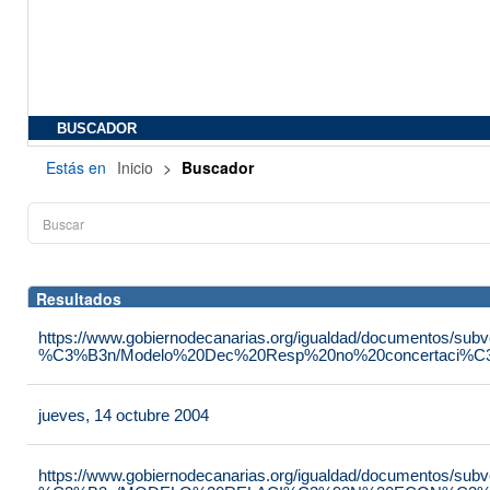
BUSCADOR
Estás en
Inicio
>
Buscador
Resultados
https://www.gobiernodecanarias.org/igualdad/documentos/su
%C3%B3n/Modelo%20Dec%20Resp%20no%20concertaci%C3
jueves, 14 octubre 2004
https://www.gobiernodecanarias.org/igualdad/documentos/su