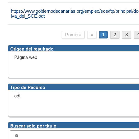
https://www.gobiernodecanarias.org/empleo/sce/ftp/principal
iva_del_SCE.odt
Primera
«
1
2
3
Origen del resultado
Página web
Tipo de Recurso
odt
Buscar solo por título