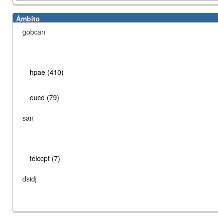
Ámbito
gobcan
hpae (410)
eucd (79)
san
telccpt (7)
dsidj