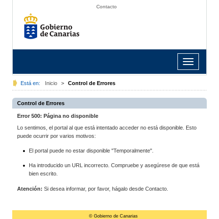
Contacto
Toggle
navigation
Está en:
Inicio
>
Control de Errores
Control de Errores
Error 500: Página no disponible
Lo sentimos, el portal al que está intentado acceder no está disponible. Esto
puede ocurrir por varios motivos:
El portal puede no estar disponible "Temporalmente".
Ha introducido un URL incorrecto. Compruebe y asegúrese de que está
bien escrito.
Atención:
Si desea informar, por favor, hágalo desde Contacto.
© Gobierno de Canarias