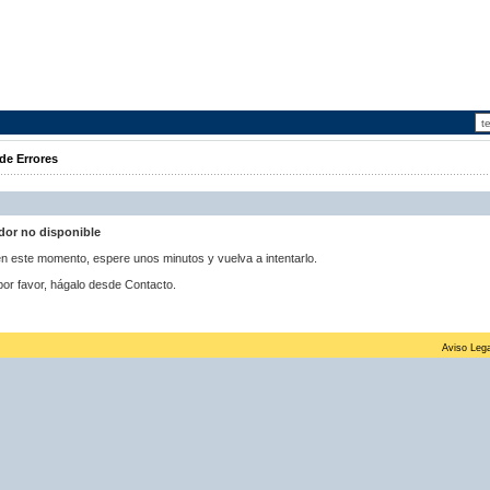
de Errores
idor no disponible
 en este momento, espere unos minutos y vuelva a intentarlo.
por favor, hágalo desde Contacto.
Aviso Lega