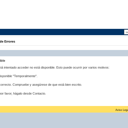
de Errores
ible
stá intentado acceder no está disponible. Esto puede ocurrir por varios motivos:
disponible "Temporalmente".
correcto. Compruebe y asegúrese de que está bien escrito.
por favor, hágalo desde Contacto.
Aviso Lega