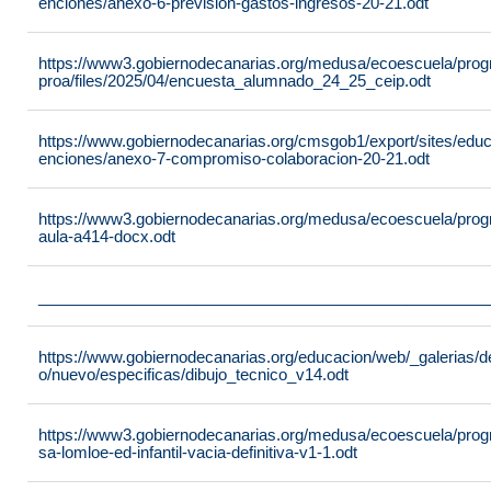
enciones/anexo-6-prevision-gastos-ingresos-20-21.odt
https://www3.gobiernodecanarias.org/medusa/ecoescuela/pro
proa/files/2025/04/encuesta_alumnado_24_25_ceip.odt
https://www.gobiernodecanarias.org/cmsgob1/export/sites/edu
enciones/anexo-7-compromiso-colaboracion-20-21.odt
https://www3.gobiernodecanarias.org/medusa/ecoescuela/progra
aula-a414-docx.odt
___________________________________________________
https://www.gobiernodecanarias.org/educacion/web/_galerias/de
o/nuevo/especificas/dibujo_tecnico_v14.odt
https://www3.gobiernodecanarias.org/medusa/ecoescuela/program
sa-lomloe-ed-infantil-vacia-definitiva-v1-1.odt