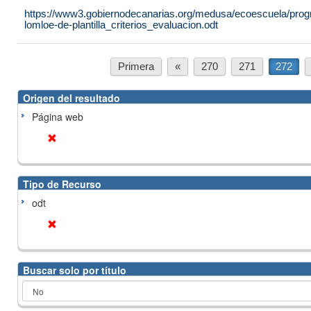
https://www3.gobiernodecanarias.org/medusa/ecoescuela/progr
lomloe-de-plantilla_criterios_evaluacion.odt
Primera
«
270
271
272
Origen del resultado
Página web
Tipo de Recurso
odt
Buscar solo por título