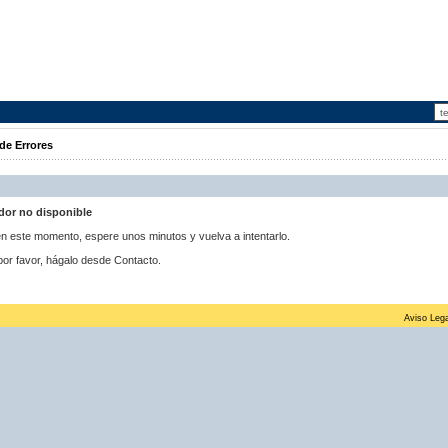
de Errores
idor no disponible
 en este momento, espere unos minutos y vuelva a intentarlo.
por favor, hágalo desde Contacto.
Aviso Lega