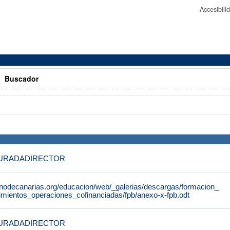
Accesibil
>
Buscador
URADADIRECTOR
rnodecanarias.org/educacion/web/_galerias/descargas/formacion_
dimientos_operaciones_cofinanciadas/fpb/anexo-x-fpb.odt
URADADIRECTOR