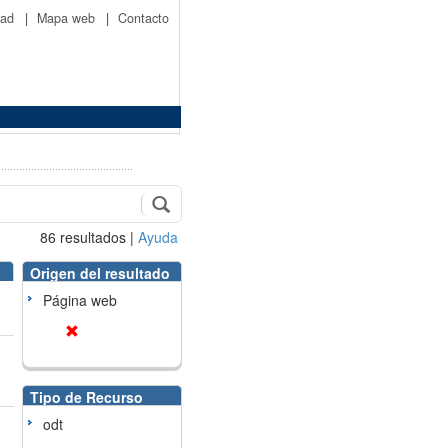
idad
|
Mapa web
|
Contacto
86
resultados
|
Ayuda
Origen del resultado
Página web
Tipo de Recurso
odt