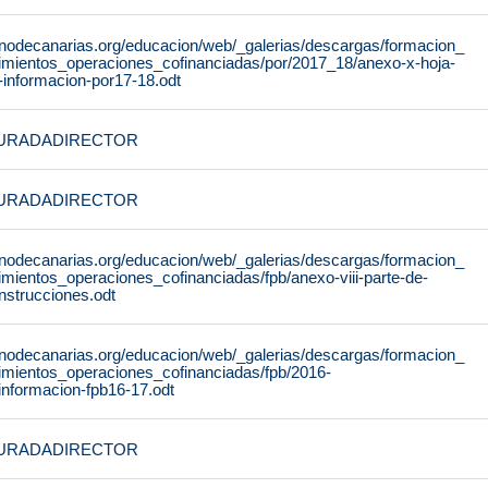
rnodecanarias.org/educacion/web/_galerias/descargas/formacion_
dimientos_operaciones_cofinanciadas/por/2017_18/anexo-x-hoja-
-informacion-por17-18.odt
URADADIRECTOR
URADADIRECTOR
rnodecanarias.org/educacion/web/_galerias/descargas/formacion_
imientos_operaciones_cofinanciadas/fpb/anexo-viii-parte-de-
instrucciones.odt
rnodecanarias.org/educacion/web/_galerias/descargas/formacion_
dimientos_operaciones_cofinanciadas/fpb/2016-
nformacion-fpb16-17.odt
URADADIRECTOR