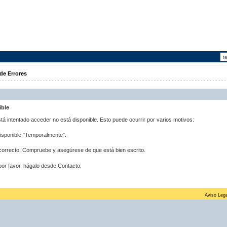
de Errores
ible
stá intentado acceder no está disponible. Esto puede ocurrir por varios motivos:
disponible "Temporalmente".
correcto. Compruebe y asegúrese de que está bien escrito.
por favor, hágalo desde Contacto.
Aviso Lega