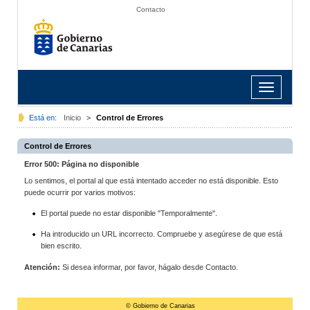
Contacto
Toggle
navigation
Está en:
Inicio
>
Control de Errores
Control de Errores
Error 500: Página no disponible
Lo sentimos, el portal al que está intentado acceder no está disponible. Esto
puede ocurrir por varios motivos:
El portal puede no estar disponible "Temporalmente".
Ha introducido un URL incorrecto. Compruebe y asegúrese de que está
bien escrito.
Atención:
Si desea informar, por favor, hágalo desde Contacto.
© Gobierno de Canarias