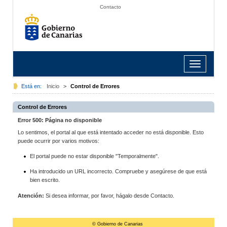
Contacto
Toggle
navigation
Está en:
Inicio
>
Control de Errores
Control de Errores
Error 500: Página no disponible
Lo sentimos, el portal al que está intentado acceder no está disponible. Esto
puede ocurrir por varios motivos:
El portal puede no estar disponible "Temporalmente".
Ha introducido un URL incorrecto. Compruebe y asegúrese de que está
bien escrito.
Atención:
Si desea informar, por favor, hágalo desde Contacto.
© Gobierno de Canarias