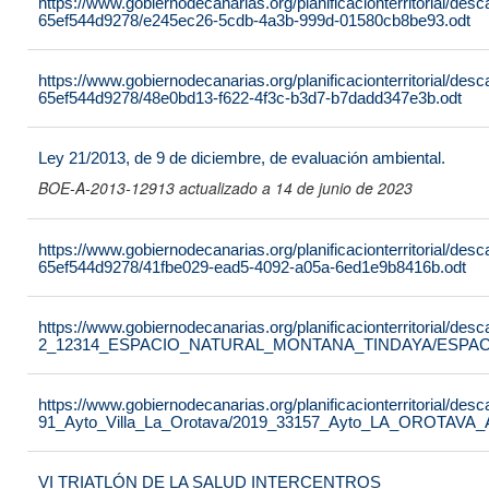
https://www.gobiernodecanarias.org/planificacionterritorial/de
65ef544d9278/e245ec26-5cdb-4a3b-999d-01580cb8be93.odt
https://www.gobiernodecanarias.org/planificacionterritorial/de
65ef544d9278/48e0bd13-f622-4f3c-b3d7-b7dadd347e3b.odt
Ley 21/2013, de 9 de diciembre, de evaluación ambiental.
BOE-A-2013-12913 actualizado a 14 de junio de 2023
https://www.gobiernodecanarias.org/planificacionterritorial/de
65ef544d9278/41fbe029-ead5-4092-a05a-6ed1e9b8416b.odt
https://www.gobiernodecanarias.org/planificacionterritorial/de
2_12314_ESPACIO_NATURAL_MONTANA_TINDAYA/ESPAC
https://www.gobiernodecanarias.org/planificacionterritorial/de
91_Ayto_Villa_La_Orotava/2019_33157_Ayto_LA_OROTAVA
VI TRIATLÓN DE LA SALUD INTERCENTROS