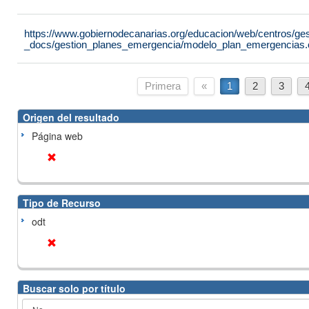
https://www.gobiernodecanarias.org/educacion/web/centros/ge
_docs/gestion_planes_emergencia/modelo_plan_emergencias.
Primera
«
1
2
3
Origen del resultado
Página web
Tipo de Recurso
odt
Buscar solo por título