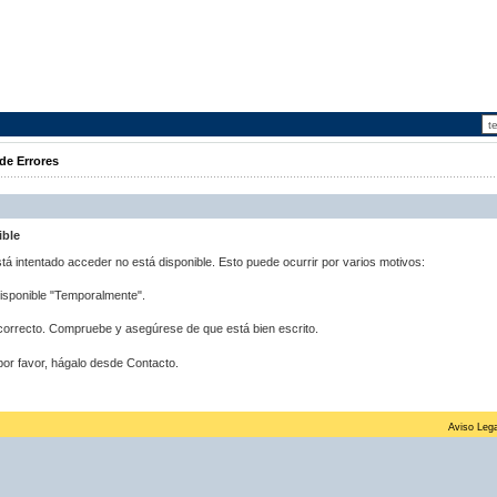
de Errores
ible
stá intentado acceder no está disponible. Esto puede ocurrir por varios motivos:
disponible "Temporalmente".
correcto. Compruebe y asegúrese de que está bien escrito.
por favor, hágalo desde Contacto.
Aviso Lega