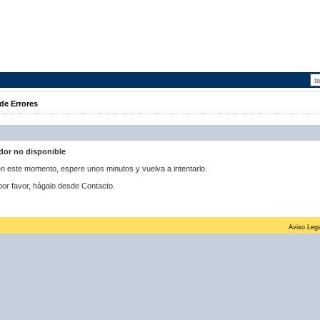
de Errores
idor no disponible
 en este momento, espere unos minutos y vuelva a intentarlo.
por favor, hágalo desde Contacto.
Aviso Lega