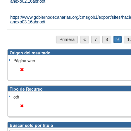
anexo02.16abr.odt
https://www.gobiernodecanarias.org/cmsgob1/export/sites/hacie
anexo03.16abr.odt
Primera
«
7
8
9
1
Origen del resultado
Página web
Tipo de Recurso
odt
Buscar solo por título