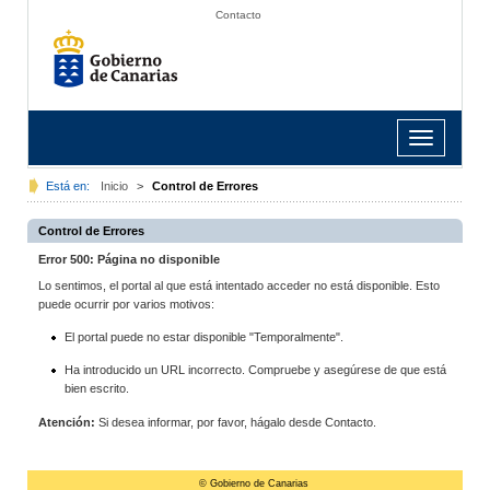
Contacto
Toggle
navigation
Está en:
Inicio
>
Control de Errores
Control de Errores
Error 500: Página no disponible
Lo sentimos, el portal al que está intentado acceder no está disponible. Esto
puede ocurrir por varios motivos:
El portal puede no estar disponible "Temporalmente".
Ha introducido un URL incorrecto. Compruebe y asegúrese de que está
bien escrito.
Atención:
Si desea informar, por favor, hágalo desde Contacto.
© Gobierno de Canarias