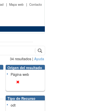
idad
|
Mapa web
|
Contacto
34
resultados
|
Ayuda
Origen del resultado
Página web
Tipo de Recurso
odt