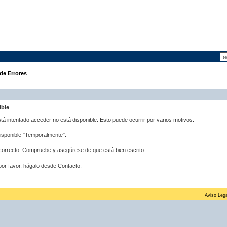
de Errores
ible
stá intentado acceder no está disponible. Esto puede ocurrir por varios motivos:
disponible "Temporalmente".
correcto. Compruebe y asegúrese de que está bien escrito.
por favor, hágalo desde Contacto.
Aviso Lega