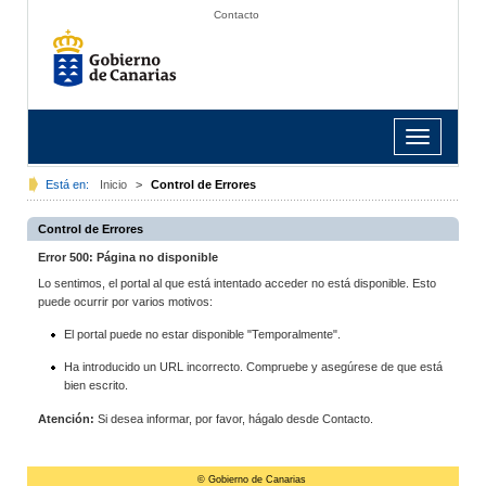
Contacto
Toggle
navigation
Está en:
Inicio
>
Control de Errores
Control de Errores
Error 500: Página no disponible
Lo sentimos, el portal al que está intentado acceder no está disponible. Esto
puede ocurrir por varios motivos:
El portal puede no estar disponible "Temporalmente".
Ha introducido un URL incorrecto. Compruebe y asegúrese de que está
bien escrito.
Atención:
Si desea informar, por favor, hágalo desde Contacto.
© Gobierno de Canarias