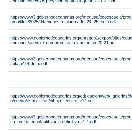
enciones/anexo-6-prevision-gastos-ingresos-20-21.odt
https://www3.gobiernodecanarias.org/medusa/ecoescuela/pro
proa/files/2025/04/encuesta_alumnado_24_25_ceip.odt
https://www.gobiernodecanarias.org/cmsgob1/export/sites/edu
enciones/anexo-7-compromiso-colaboracion-20-21.odt
https://www3.gobiernodecanarias.org/medusa/ecoescuela/progra
aula-a414-docx.odt
___________________________________________________
https://www.gobiernodecanarias.org/educacion/web/_galerias/de
o/nuevo/especificas/dibujo_tecnico_v14.odt
https://www3.gobiernodecanarias.org/medusa/ecoescuela/program
sa-lomloe-ed-infantil-vacia-definitiva-v1-1.odt