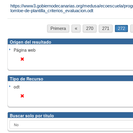
https://www3.gobiernodecanarias.org/medusa/ecoescuela/progr
lomloe-de-plantilla_criterios_evaluacion.odt
Primera
«
270
271
272
Origen del resultado
Página web
Tipo de Recurso
odt
Buscar solo por título