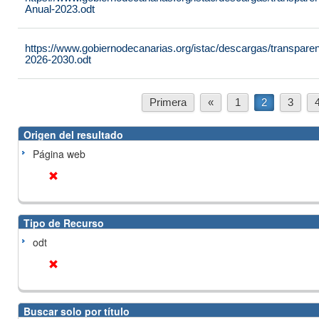
Anual-2023.odt
https://www.gobiernodecanarias.org/istac/descargas/transparen
2026-2030.odt
Primera
«
1
2
3
Origen del resultado
Página web
Tipo de Recurso
odt
Buscar solo por título