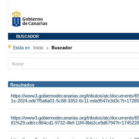
BUSCADOR
Estás en
Inicio
>
Buscador
Resultados
https://www3.gobiernodecanarias.org/tributos/atc/documents/6
1s-2024.odt/7f5a6a01-5c88-3352-6c11-eda9547e3d3c?t=1728
https://www3.gobiernodecanarias.org/tributos/atc/document
81%29.odt/cc864cd1-9732-4fef-11f4-8bb2ce9d6794?t=174522