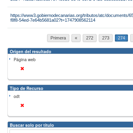
https://www3.gobiernodecanarias.org/tributos/atc/documents/6
f8f8-54ed-7e64b5681a02?t=1747908562114
Primera
«
272
273
274
Origen del resultado
Página web
Tipo de Recurso
odt
Buscar solo por título