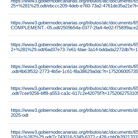
https://www3.gobiernodecanarias.org/tributos/atc/documents/6
25+%281%29.odt/ebccc209-4deb-e760-73a2-4761de35a21e?t
https://www3.gobiernodecanarias.org/tributos/atc/documents/6
COMPLEMENT..-05.odt/2509b54a-0377-2fa4-4e02-f75899ace
https://www3.gobiernodecanarias.org/tributos/atc/documents/6
2+%281%29.odt/6ad37e73-7e61-fdae-3a14-bddada2272db?t=
https://www3.gobiernodecanarias.org/tributos/atc/document
.odt/4b63f532-2773-4b5e-1c61-f8a38629a0dc?t=17520600573
https://www3.gobiernodecanarias.org/tributos/atc/document
.odt/7cee9256-bff8-a553-ca3c-617c2e42075f?t=175206275310
https://www3.gobiernodecanarias.org/tributos/atc/documents/d/
2025-odt
https://www3.gobiernodecanarias.org/tributos/atc/documents/65
2024+%282%29.odt/7c743016-5349-6372-c428-cbb0b3921703