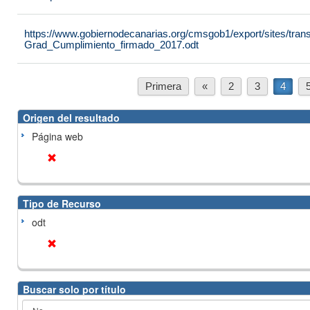
https://www.gobiernodecanarias.org/cmsgob1/export/sites/tran
Grad_Cumplimiento_firmado_2017.odt
Primera
«
2
3
4
Origen del resultado
Página web
Tipo de Recurso
odt
Buscar solo por título