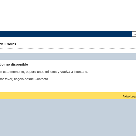
de Errores
idor no disponible
 en este momento, espere unos minutos y vuelva a intentarlo.
por favor, hágalo desde Contacto.
Aviso Lega