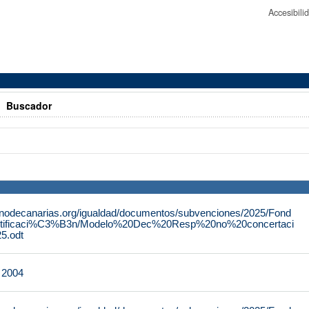
Accesibil
>
Buscador
rnodecanarias.org/igualdad/documentos/subvenciones/2025/Fond
tificaci%C3%B3n/Modelo%20Dec%20Resp%20no%20concertaci
.odt
e 2004