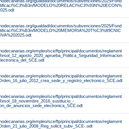
rnodecanarias.org/igualdad/documentos/subvenciones/2025/Fond
stificaci%C3%B3n/MODELO%20RELACI%C3%93N%20ECON%
25.odt
rnodecanarias.org/igualdad/documentos/subvenciones/2025/Fond
stificaci%C3%B3n/MODELO%20MEMORIA%20T%C3%89CNIC
IVA%202025.odt
rnodecanarias.org/empleo/sce/ftp/principal/documentos/reglament
Resol_12_agosto_2020_aprueba_Politica_Seguridad_Informacion
lectronica_del_SCE.odt
rnodecanarias.org/empleo/sce/ftp/principal/documentos/reglament
Orden_16_julio_2012_crea_sede_y_registro_electronico_SCE.odt
rnodecanarias.org/empleo/sce/ftp/principal/documentos/reglament
Resol_18_noviembre_2016_sustitucio_-
lon_de_anuncios_sede_electronica_SCE.odt
rnodecanarias.org/empleo/sce/ftp/principal/documentos/reglament
Orden_21_julio_2008_Reg_solicit_subv_SCE-.odt