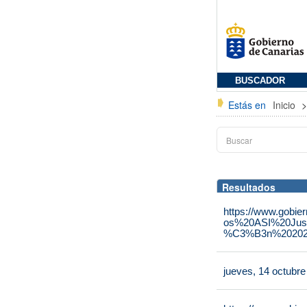
BUSCADOR
Estás en
Inicio
Resultados
https://www.gobie
os%20ASI%20Jus
%C3%B3n%202025
jueves, 14 octubr