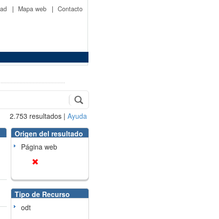
idad
|
Mapa web
|
Contacto
2.753
resultados
|
Ayuda
Origen del resultado
Página web
Tipo de Recurso
odt