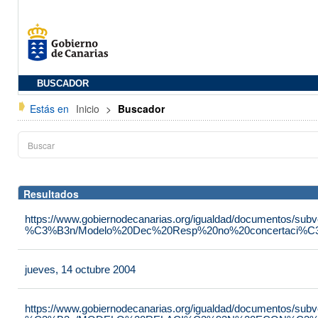
BUSCADOR
Estás en
Inicio
>
Buscador
Resultados
https://www.gobiernodecanarias.org/igualdad/documentos/su
%C3%B3n/Modelo%20Dec%20Resp%20no%20concertaci%C3
jueves, 14 octubre 2004
https://www.gobiernodecanarias.org/igualdad/documentos/su