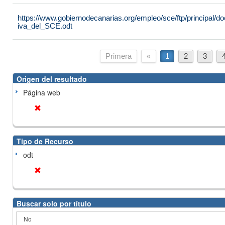
https://www.gobiernodecanarias.org/empleo/sce/ftp/principal
iva_del_SCE.odt
Primera
«
1
2
3
Origen del resultado
Página web
Tipo de Recurso
odt
Buscar solo por título