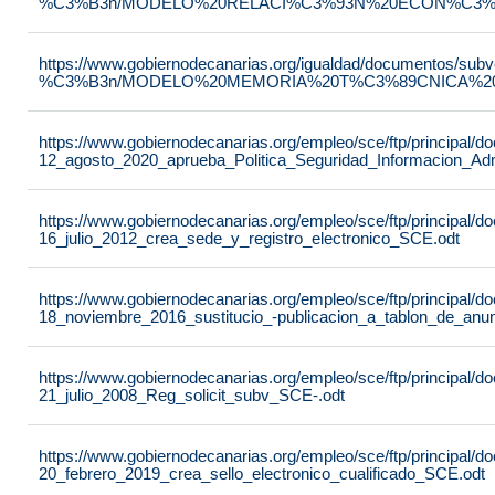
%C3%B3n/MODELO%20RELACI%C3%93N%20ECON%C3%93
https://www.gobiernodecanarias.org/igualdad/documentos/su
%C3%B3n/MODELO%20MEMORIA%20T%C3%89CNICA%20JU
https://www.gobiernodecanarias.org/empleo/sce/ftp/principal
12_agosto_2020_aprueba_Politica_Seguridad_Informacion_Adm
https://www.gobiernodecanarias.org/empleo/sce/ftp/principal
16_julio_2012_crea_sede_y_registro_electronico_SCE.odt
https://www.gobiernodecanarias.org/empleo/sce/ftp/principal
18_noviembre_2016_sustitucio_-publicacion_a_tablon_de_anu
https://www.gobiernodecanarias.org/empleo/sce/ftp/principal
21_julio_2008_Reg_solicit_subv_SCE-.odt
https://www.gobiernodecanarias.org/empleo/sce/ftp/principal
20_febrero_2019_crea_sello_electronico_cualificado_SCE.odt