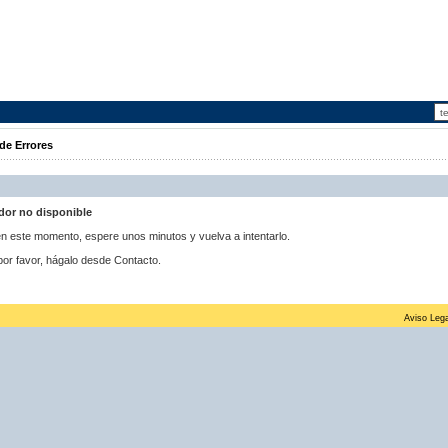
de Errores
idor no disponible
 en este momento, espere unos minutos y vuelva a intentarlo.
por favor, hágalo desde Contacto.
Aviso Lega