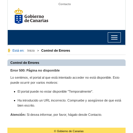
Contacto
Toggle
navigation
Está en:
Inicio
>
Control de Errores
Control de Errores
Error 500: Página no disponible
Lo sentimos, el portal al que está intentado acceder no está disponible. Esto
puede ocurrir por varios motivos:
El portal puede no estar disponible "Temporalmente".
Ha introducido un URL incorrecto. Compruebe y asegúrese de que está
bien escrito.
Atención:
Si desea informar, por favor, hágalo desde Contacto.
© Gobierno de Canarias