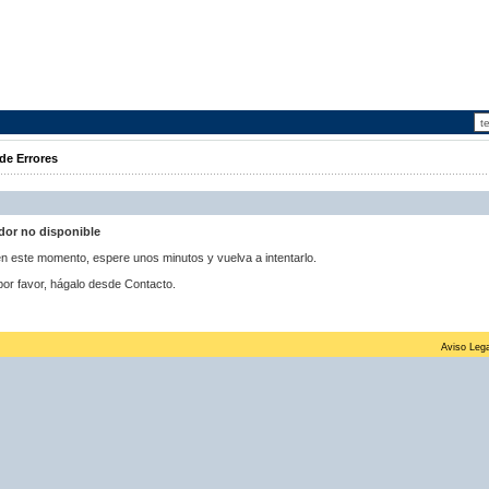
de Errores
idor no disponible
 en este momento, espere unos minutos y vuelva a intentarlo.
por favor, hágalo desde Contacto.
Aviso Lega