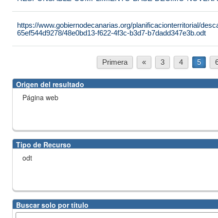
https://www.gobiernodecanarias.org/planificacionterritorial/de
65ef544d9278/48e0bd13-f622-4f3c-b3d7-b7dadd347e3b.odt
Primera
«
3
4
5
Origen del resultado
Página web
Tipo de Recurso
odt
Buscar solo por título