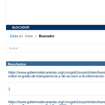
BUSCADOR
Estás en
Inicio
>
Buscador
Resultados
https://www.gobiernodecanarias.org/cmsgob1/export/sites/tran
sobre-el-grado-de-transparencia-y-de-acceso-a-la-informacion-p
1
https://www.gobiernodecanarias.org/cmsgob1/export/sites/tra