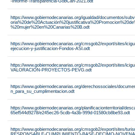
-Informe-Transparencia-GobCan-2021.odt
https://www.gobiernodecanarias.org/igualdad/documentos/su
oria%20de%20Actuación%20justificativa%20Promocion%20de
%20mujer%20en%20Canarias%20B.odt
https://www.gobiernodecanarias.org/cmsgob2/export/sites/ici
ejecucion-y-justificacion-Fondos-ASI.odt
https://www.gobiernodecanarias.org/cmsgob2/export/sites/ic
VALORACION-PROYECTOS-PEVG.odt
https://www.gobiernodecanarias.org/derechossociales/documen
n_para_su_cumplimentacion.odt
https://www.gobiernodecanarias.org/planificacionterritorial/de
65ef544d9278/e245ec26-5cdb-4a3b-999d-01580cb8be93.odt
https://www.gobiernodecanarias.org/cmsgob2/export/sites/t
RESPONSABLE-CUMPLIMIENTO-BASE-DECIMO-NOVENA-_