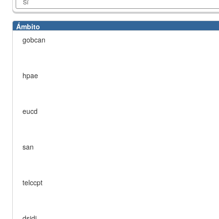
Ámbito
gobcan
hpae
eucd
san
telccpt
dsidj