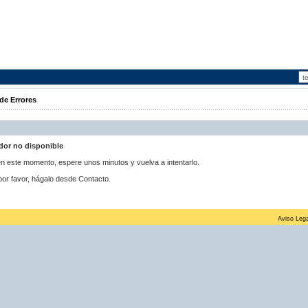
de Errores
idor no disponible
 en este momento, espere unos minutos y vuelva a intentarlo.
por favor, hágalo desde Contacto.
Aviso Lega