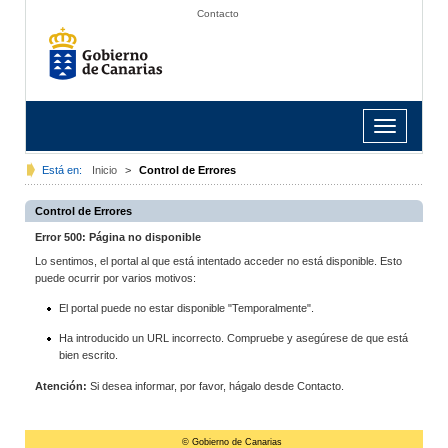
Contacto
Toggle
navigation
Está en:
Inicio
>
Control de Errores
Control de Errores
Error 500: Página no disponible
Lo sentimos, el portal al que está intentado acceder no está disponible. Esto
puede ocurrir por varios motivos:
El portal puede no estar disponible "Temporalmente".
Ha introducido un URL incorrecto. Compruebe y asegúrese de que está
bien escrito.
Atención:
Si desea informar, por favor, hágalo desde Contacto.
© Gobierno de Canarias