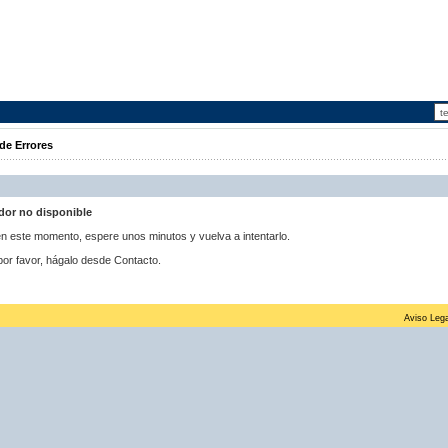
de Errores
idor no disponible
 en este momento, espere unos minutos y vuelva a intentarlo.
por favor, hágalo desde Contacto.
Aviso Lega