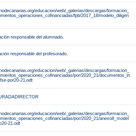
rnodecanarias.org/educacion/web/_galerias/descargas/formacion_
dimientos_operaciones_cofinanciadas/fpb/2017_18/modelo_diligen
ción responsable del alumnado.
ción responsable del profesorado.
rnodecanarias.org/educacion/web/_galerias/descargas/formacion_
dimientos_operaciones_cofinanciadas/por/2020_21/documentos_in
fse-por20-21.odt
URADADIRECTOR
rnodecanarias.org/educacion/web/_galerias/descargas/formacion_
dimientos_operaciones_cofinanciadas/por/2020_21/anexo8_model
o20-21.odt