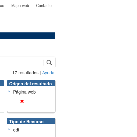
idad
|
Mapa web
|
Contacto
117
resultados
|
Ayuda
Origen del resultado
Página web
Tipo de Recurso
odt