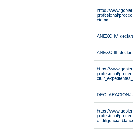
https://www.gobie
profesional/proce
cia.odt
ANEXO IV: declara
ANEXO III: declara
https://www.gobie
profesional/proce
cluir_expedientes_
DECLARACIONJ
https://www.gobie
profesional/proce
o_diligencia_blanc