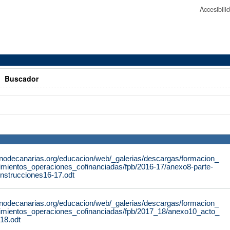
Accesibil
>
Buscador
rnodecanarias.org/educacion/web/_galerias/descargas/formacion_
dimientos_operaciones_cofinanciadas/fpb/2016-17/anexo8-parte-
instrucciones16-17.odt
rnodecanarias.org/educacion/web/_galerias/descargas/formacion_
dimientos_operaciones_cofinanciadas/fpb/2017_18/anexo10_acto_
18.odt