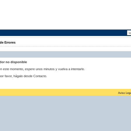
de Errores
idor no disponible
 en este momento, espere unos minutos y vuelva a intentarlo.
por favor, hágalo desde Contacto.
Aviso Lega